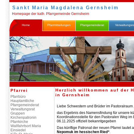
Sankt Maria Magdalena Gernsheim
Homepage der kath. Pfarrgemeinde Gernsheim
Home
Pfarrmitteilungen
Pfarrgemeinderat
Verwaltungsr
Herzlich willkommen auf der 
Pfarrei
in Gernsheim
Pfarrbüro
Hauptamtliche
Pfarrgemeinderat
Liebe Schwestern und Brüder im Pastoralraum „
Verwaltungsrat
das Ergebnis des Namensfindung für unsere kün
Gruppen
Koordinationsstelle für den Pastoralen Weg im 
Kirchenpatronin
06.11.2025 offiziell bekanntgegeben
Pfarrkirche
Wallfahrtsort Maria
Das künftige Patronat der neuen Pfarrei lautet
Einsiedel
Nepomuk im hessischen Ried“
.