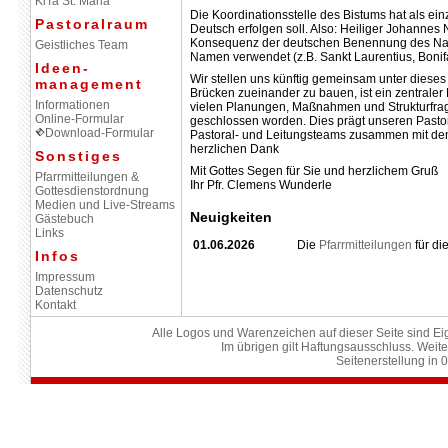
KiTa St. Maria
Die Koordinationsstelle des Bistums hat als ei
Pastoralraum
Deutsch erfolgen soll. Also: Heiliger Johannes
Konsequenz der deutschen Benennung des Name
Geistliches Team
Namen verwendet (z.B. Sankt Laurentius, Bonifa
Ideen-
Wir stellen uns künftig gemeinsam unter diese
management
Brücken zueinander zu bauen, ist ein zentraler B
Informationen
vielen Planungen, Maßnahmen und Strukturfra
Online-Formular
geschlossen worden. Dies prägt unseren Pasto
Download-Formular
Pastoral- und Leitungsteams zusammen mit den 
herzlichen Dank
Sonstiges
Mit Gottes Segen für Sie und herzlichem Gruß
Pfarrmitteilungen &
Ihr Pfr. Clemens Wunderle
Gottesdienstordnung
Medien und Live-Streams
Neuigkeiten
Gästebuch
Links
01.06.2026
Die
Pfarrmitteilungen
für di
Infos
Impressum
Datenschutz
Kontakt
Alle Logos und Warenzeichen auf dieser Seite sind Eig
Im übrigen gilt Haftungsausschluss. Weite
Seitenerstellung in