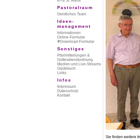
KiTa St. Maria
Pastoralraum
Geistliches Team
Ideen-
management
Informationen
Online-Formular
Download-Formular
Sonstiges
Pfarrmitteilungen &
Gottesdienstordnung
Medien und Live-Streams
Gästebuch
Links
Infos
Impressum
Datenschutz
Kontakt
Sie finden weitere 