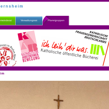
Gernsheim
emeinderat
Verwaltungsrat
Pfarreigruppen
im