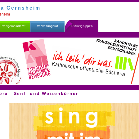
na Gernsheim
nsheim
Pfarrgemeinderat
Verwaltungsrat
Pfarreigruppen
öre - Senf- und Weizenkörner