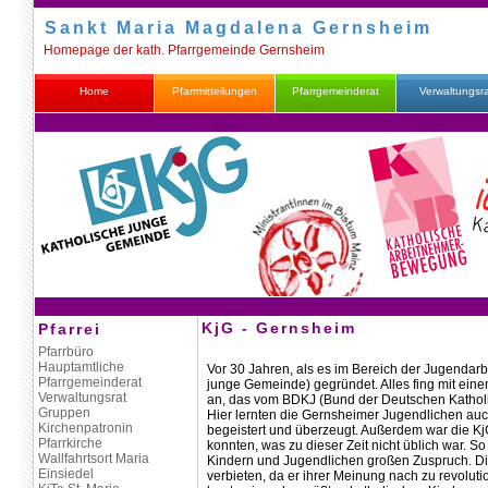
Sankt Maria Magdalena Gernsheim
Homepage der kath. Pfarrgemeinde Gernsheim
Home
Pfarrmitteilungen
Pfarrgemeinderat
Verwaltungsr
KjG - Gernsheim
Pfarrei
Pfarrbüro
Hauptamtliche
Vor 30 Jahren, als es im Bereich der Jugendarb
Pfarrgemeinderat
junge Gemeinde) gegründet. Alles fing mit ein
Verwaltungsrat
an, das vom BDKJ (Bund der Deutschen Katholi
Gruppen
Hier lernten die Gernsheimer Jugendlichen au
Kirchenpatronin
begeistert und überzeugt. Außerdem war die K
Pfarrkirche
konnten, was zu dieser Zeit nicht üblich war. 
Wallfahrtsort Maria
Kindern und Jugendlichen großen Zuspruch. Di
Einsiedel
verbieten, da er ihrer Meinung nach zu revolution