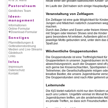
KiTa St. Maria
heute einer der größten katholischen Kinder- 
Pastoralraum
Im Laufe der Zeit haben sich einige Hauptaufga
Geistliches Team
Veranstaltung von Zeltlagern
Ideen-
Ein Zeltlager ist eine gute Möglichkeit für Kin
management
Jungen und Mädchen natürlich zusammen wegfah
Informationen
machen.
Online-Formular
Durch das Zelten und Essen unter freiem Him
Download-Formular
mit Singen oder kleinen Shows sind die Kinde
ganz besondere Art erleben. Außerdem gibt es B
Sonstiges
jeweilige Motto gebunden sind, unter dem das L
Pfarrmitteilungen &
Spaß pur.
Gottesdienstordnung
Medien und Live-Streams
Wöchentliche Gruppenstunden
Gästebuch
Links
Die Gruppenstunde ist eine Treffmöglichkeit fü
Gruppenleitern in unseren Jugendräumen im Kel
Infos
abwechslungsreich; auch die Gruppen sind oft 
Impressum
sich gerne bei Kissenschlachten, Sportspielen
Datenschutz
Teilnehmer, die Gesellschaftsspiele mögen ode
Kontakt
kreative Bastler, die unsere Jugendräume vers
Die Gruppenstunden sind nach Alter getrennt 
Leiterrunde
Die KjG bietet natürlich nicht nur den Kindern
auch uns Leitern. Ungefähr einmal im Monat finde
Jugendräumen treffen, um die anstehenden Akti
es private Treffen, so dass sich Freundschaf